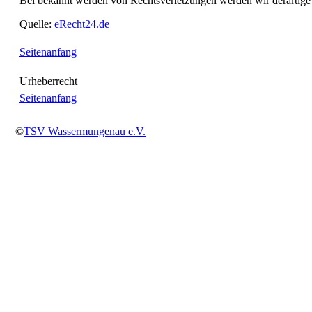
Bei bekannt werden von Rechtsverletzungen werden wir derartige
Quelle:
eRecht24.de
Seitenanfang
Urheberrecht
Seitenanfang
©
TSV Wassermungenau e.V.