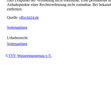
zum Zeitpunkt der Verlinkung nicht erkennbar. Eine permanente inh
Anhaltspunkte einer Rechtsverletzung nicht zumutbar. Bei bekan
entfernen.
Quelle:
eRecht24.de
Seitenanfang
Urheberrecht
Seitenanfang
©
TSV Wassermungenau e.V.