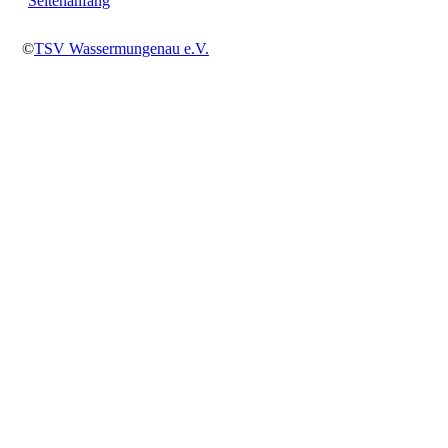
Seitenanfang
©
TSV Wassermungenau e.V.