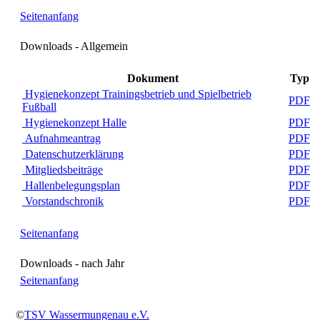
Seitenanfang
Downloads - Allgemein
Dokument
Typ
Hygienekonzept Trainingsbetrieb und Spielbetrieb
PDF
Fußball
Hygienekonzept Halle
PDF
Aufnahmeantrag
PDF
Datenschutzerklärung
PDF
Mitgliedsbeiträge
PDF
Hallenbelegungsplan
PDF
Vorstandschronik
PDF
Seitenanfang
Downloads - nach Jahr
Seitenanfang
©
TSV Wassermungenau e.V.