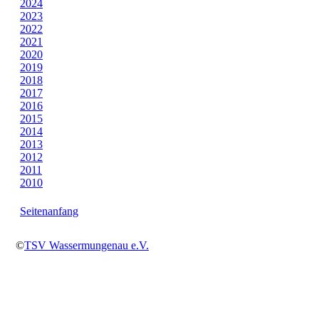
2024
2023
2022
2021
2020
2019
2018
2017
2016
2015
2014
2013
2012
2011
2010
Seitenanfang
©
TSV Wassermungenau e.V.