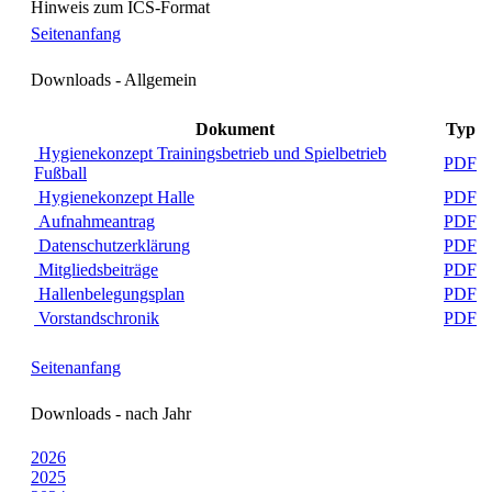
Hinweis zum ICS-Format
Seitenanfang
Downloads - Allgemein
Dokument
Typ
Hygienekonzept Trainingsbetrieb und Spielbetrieb
PDF
Fußball
Hygienekonzept Halle
PDF
Aufnahmeantrag
PDF
Datenschutzerklärung
PDF
Mitgliedsbeiträge
PDF
Hallenbelegungsplan
PDF
Vorstandschronik
PDF
Seitenanfang
Downloads - nach Jahr
2026
2025